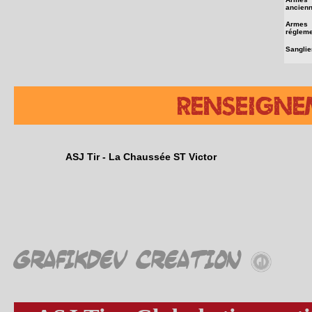
ancien
Armes
régleme
Sanglie
Renseigne
ASJ Tir - La Chaussée ST Victor
GrafikDev Creation