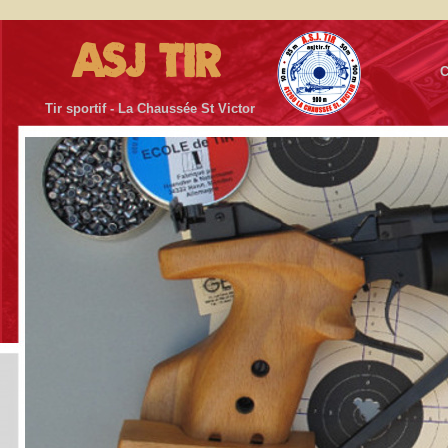
ASJ TIR
C
Tir sportif - La Chaussée St Victor